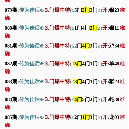
确
079期:
传为佳话
⊕
⒊门爆中特
(≤
5门
3门
2门
≥)
开
:猴23
准
确
080期:
传为佳话
⊕
⒊门爆中特
(≤
1门4门
2门
≥)
开
:猴11
准
确
081期:
传为佳话
⊕
⒊门爆中特
(≤
2门
4门
3门
≥)
开
:鸡34
准
确
082期:
传为佳话
⊕
⒊门爆中特
(≤
5门
4门1门
≥)
开
:羊48
准
确
083期:
传为佳话
⊕
⒊门爆中特
(≤
3门
4门1门
≥)
开
:猴23
准
确
084期:
传为佳话
⊕
⒊门爆中特
(≤
4门
5门2门
≥)
开
:蛇38
准
确
085期:
传为佳话
⊕
⒊门爆中特
(≤
2门
1门
3门
≥)
开
:龙03
准
确