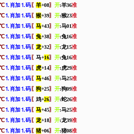
℃
⒈肖加⒈码
〖
羊
+08
〗
开
:羊36
准
℃
⒈肖加⒈码
〖
猴
+39
〗
开
:猴23
准
℃
⒈肖加⒈码
〖
马
+43
〗
开
:马01
准
℃
⒈肖加⒈码
〖
兔
+38
〗
开
:兔16
准
℃
⒈肖加⒈码
〖
龙
+32
〗
开
:龙15
准
℃
⒈肖加⒈码
〖
马+
16
〗
开
:兔16
准
℃
⒈肖加⒈码
〖
虎
+14
〗
开
:虎29
准
℃
⒈肖加⒈码
〖
马
+46
〗
开
:马25
准
℃
⒈肖加⒈码
〖
狗
+25
〗
开
:狗09
准
℃
⒈肖加⒈码
〖
鸡+
26
〗
开
:蛇26
准
℃
⒈肖加⒈码
〖
马
+45
〗
开
:马25
准
℃
⒈肖加⒈码
〖
龙
+18
〗
开
:龙39
准
℃
⒈肖加⒈码
〖
猪
+06
〗
开
:猪08
准