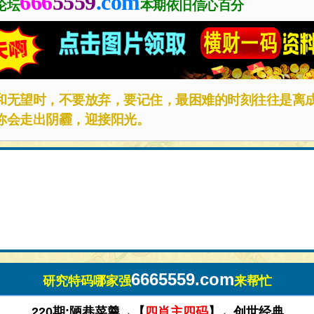
666
5559
.com
论坛
本期依旧信心百分
和无望时，不要放弃，要记住，最困难的时刻往往是离
你会走出阴霾，迎接阳光。
6665559.com
研究特码哪家强
来帮忙
220期:陋巷菜羹→【
四肖主四码
】←创世经典