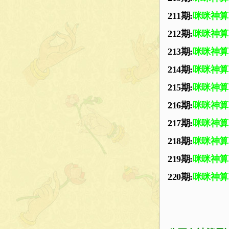
211期:
咪咪神算
212期:
咪咪神算
213期:
咪咪神算
214期:
咪咪神算
215期:
咪咪神算
216期:
咪咪神算
217期:
咪咪神算
218期:
咪咪神算
219期:
咪咪神算
220期:
咪咪神算