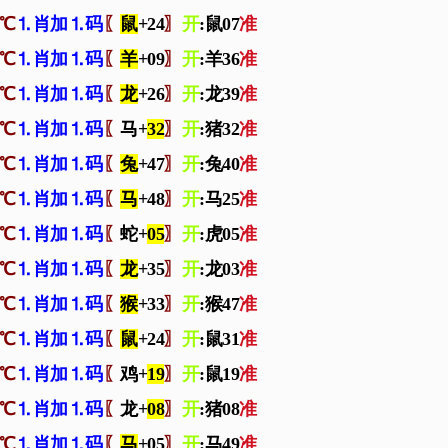
℃
⒈肖加⒈码
〖
鼠
+24
〗
开
:鼠07
准
℃
⒈肖加⒈码
〖
羊
+09
〗
开
:羊36
准
℃
⒈肖加⒈码
〖
龙
+26
〗
开
:龙39
准
℃
⒈肖加⒈码
〖
马+
32
〗
开
:猪32
准
℃
⒈肖加⒈码
〖
兔
+47
〗
开
:兔40
准
℃
⒈肖加⒈码
〖
马
+48
〗
开
:马25
准
℃
⒈肖加⒈码
〖
蛇+
05
〗
开
:虎05
准
℃
⒈肖加⒈码
〖
龙
+35
〗
开
:龙03
准
℃
⒈肖加⒈码
〖
猴
+33
〗
开
:猴47
准
℃
⒈肖加⒈码
〖
鼠
+24
〗
开
:鼠31
准
℃
⒈肖加⒈码
〖
鸡+
19
〗
开
:鼠19
准
℃
⒈肖加⒈码
〖
龙+
08
〗
开
:猪08
准
℃
⒈肖加⒈码
〖
马
+05
〗
开
:马49
准