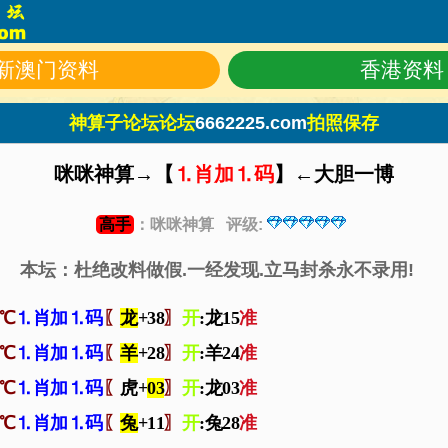
新澳门资料
香港资料
神算子论坛论坛
6662225.com
拍照保存
咪咪神算→【
⒈肖加⒈码
】←大胆一博
高手
：咪咪神算 评级:
本坛：杜绝改料做假.一经发现.立马封杀永不录用!
℃
⒈肖加⒈码
〖
龙
+38
〗
开
:龙15
准
℃
⒈肖加⒈码
〖
羊
+28
〗
开
:羊24
准
℃
⒈肖加⒈码
〖
虎+
03
〗
开
:龙03
准
℃
⒈肖加⒈码
〖
兔
+11
〗
开
:兔28
准