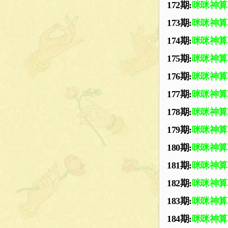
172期:
咪咪神算
173期:
咪咪神算
174期:
咪咪神算
175期:
咪咪神算
176期:
咪咪神算
177期:
咪咪神算
178期:
咪咪神算
179期:
咪咪神算
180期:
咪咪神算
181期:
咪咪神算
182期:
咪咪神算
183期:
咪咪神算
184期:
咪咪神算