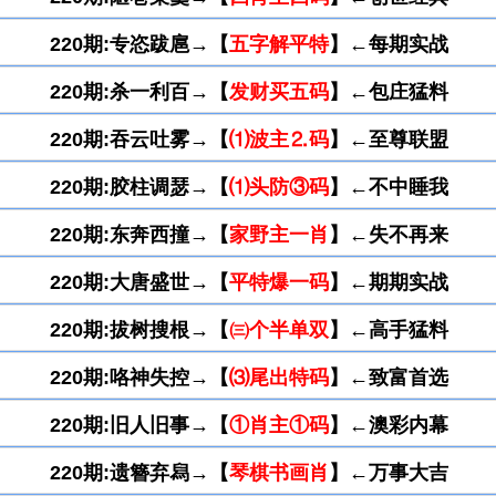
220期:专恣跋扈→【
五字解平特
】←每期实战
220期:杀一利百→【
发财买五码
】←包庄猛料
220期:吞云吐雾→【
⑴波主⒉码
】←至尊联盟
220期:胶柱调瑟→【
⑴头防③码
】←不中睡我
220期:东奔西撞→【
家野主一肖
】←失不再来
220期:大唐盛世→【
平特爆一码
】←期期实战
220期:拔树搜根→【
㈢个半单双
】←高手猛料
220期:咯神失控→【
⑶尾出特码
】←致富首选
220期:旧人旧事→【
①肖主①码
】←澳彩内幕
220期:遗簪弃舄→【
琴棋书画肖
】←万事大吉